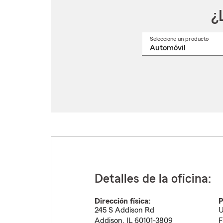
¿
Seleccione un producto
Selec
un
nomb
de
produ
del
menú
despl
Detalles de la oficina:
Dirección física:
P
245 S Addison Rd
U
Addison
,
IL
60101-3809
F