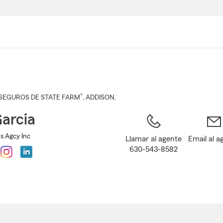
Pasar
al
contenido
principal
®
SEGUROS DE STATE FARM
,
ADDISON
,
Garcia
ns Agcy Inc
Llamar al agente
Email al a
630-543-8582