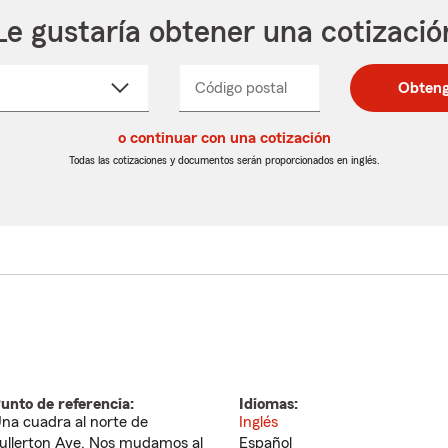
Le gustaría obtener una cotizació
cione
Código postal
Ingresa
Ingresa
Obteng
_____
un
un
re
código
código
cto
o continuar con una cotización
postal
postal
de
de
Todas las cotizaciones y documentos serán proporcionados en inglés.
egable
5
5
dígitos
dígitos
unto de referencia:
Idiomas:
na cuadra al norte de
Inglés
ullerton Ave. Nos mudamos al
Español