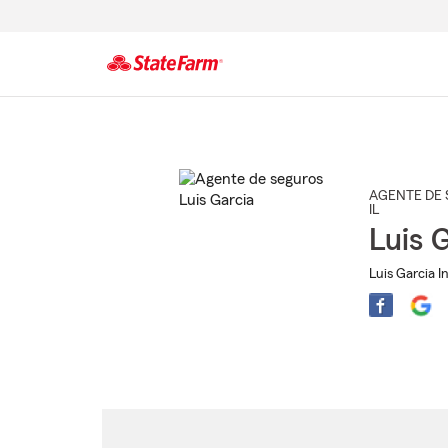
Comienzo
del
contenido
principal
AGENTE DE 
IL
Luis 
Luis Garcia I