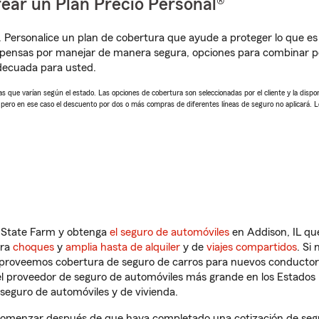
ear un Plan Precio Personal®
. Personalice un plan de cobertura que ayude a proteger lo que es 
pensas por manejar de manera segura, opciones para combinar pó
adecuada para usted.
 que varían según el estado. Las opciones de cobertura son seleccionadas por el cliente y la disponib
, pero en ese caso el descuento por dos o más compras de diferentes líneas de seguro no aplicará. 
n State Farm y obtenga
el seguro de automóviles
en Addison, IL que
tra
choques
y
amplia hasta de alquiler
y de
viajes compartidos
. Si
s proveemos cobertura de seguro de carros para nuevos conductores
l proveedor de seguro de automóviles más grande en los Estados
seguro de automóviles y de vivienda.
 comenzar después de que haya completado una cotización de segur