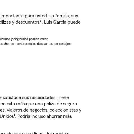
importante para usted: su familia, sus
lizas y descuentos*, Luis Garcia puede
ilidad y elegibilidad podrían variar.
Los ahorros, nombres de los descuentos, porcentajes,
 satisface sus necesidades. Tiene
 necesita más que una póliza de seguro
, viajeros de negocios, coleccionistas y
1
 Unidos
. Podría incluso ahorrar más
o de carros en línea. ¡Es rápido y