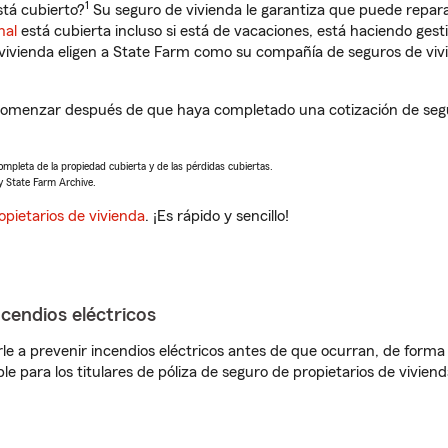
1
stá cubierto?
Su seguro de vivienda le garantiza que puede repara
nal
está cubierta incluso si está de vacaciones, está haciendo gest
vivienda eligen a State Farm como su compañía de seguros de viv
 comenzar después de que haya completado una cotización de segur
completa de la propiedad cubierta y de las pérdidas cubiertas.
y State Farm Archive.
opietarios de vivienda
. ¡Es rápido y sencillo!
ncendios eléctricos
e a prevenir incendios eléctricos antes de que ocurran, de forma 
le para los titulares de póliza de seguro de propietarios de vivie