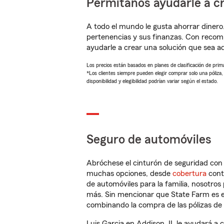
Permítanos ayudarle a cr
A todo el mundo le gusta ahorrar dinero
pertenencias y sus finanzas. Con recom
ayudarle a crear una solución que sea 
Los precios están basados en planes de clasificación de primas
*Los clientes siempre pueden elegir comprar solo una póliza
disponibilidad y elegibilidad podrían variar según el estado.
Seguro de automóviles
Abróchese el cinturón de seguridad co
muchas opciones, desde
cobertura
con
de automóviles para la familia, nosotro
más. Sin mencionar que State Farm es e
combinando la compra de las pólizas de 
Luis Garcia en Addison, IL le ayudará a